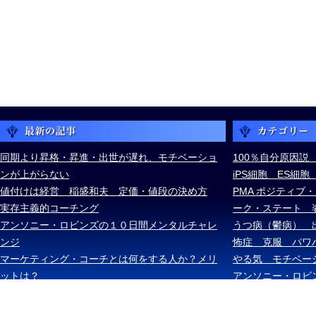
同期より昇格・昇進・出世が遅れ、モチベーショ
100％自分原因説
ンが上がらない
iPS細胞 ES細
値付けは経営 稲盛和夫 定価・値段の決め方
PMA ポジティブ
実存主義的コーチング
ーク・ステート 
アンソニー・ロビンズの１０日間メンタルチャレ
うつ病（鬱病） 
ンジ
怖症 克服 パワ
マーケティング・コーチとは何をする人か？メリ
やる気 モチベー
ットは？
アンソニー・ロビ
ケル・ボルダック
ズ・スキナー ス