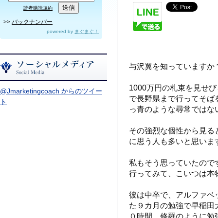
読者購読規約
>>
バックナンバー
powered by
まぐまぐ！
与沢翼を知っていますか
1000万円の札束を見せ
@Jmarketingcoach からのツイー
で長野県まで行ってそば
ト
っ青のような尋常ではな
その強烈な個性から見る
に思う人も多いと思いま
私もそう思っていたので
行ってみて、こいつは本
彼は中卒で、アルファベ
た９カ月の勉強で早稲田
０時間、修羅のように勉