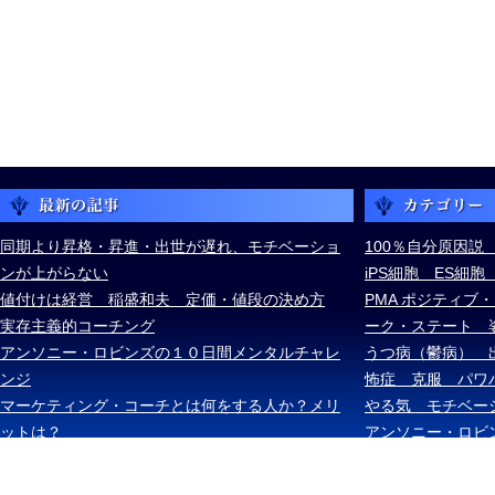
同期より昇格・昇進・出世が遅れ、モチベーショ
100％自分原因説
ンが上がらない
iPS細胞 ES細
値付けは経営 稲盛和夫 定価・値段の決め方
PMA ポジティブ
実存主義的コーチング
ーク・ステート 
アンソニー・ロビンズの１０日間メンタルチャレ
うつ病（鬱病） 
ンジ
怖症 克服 パワ
マーケティング・コーチとは何をする人か？メリ
やる気 モチベー
ットは？
アンソニー・ロビ
ケル・ボルダック
ズ・スキナー ス