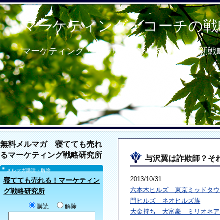
マーケティング・コーチの戦
マーケティング・コンサルタント＆コーチの新戦
無料メルマガ 寝てても売れ
るマーケティング戦略研究所
与沢翼は詐欺師？そ
メルマガ購読・解除
2013/10/31
寝てても売れる！マーケティン
六本木ヒルズ 東京ミッドタウ
グ戦略研究所
門ヒルズ ネオヒルズ族
購読
解除
大金持ち 大富豪 ミリオネア