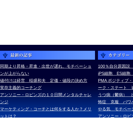
同期より昇格・昇進・出世が遅れ、モチベーショ
100％自分原因説
ンが上がらない
iPS細胞 ES細
値付けは経営 稲盛和夫 定価・値段の決め方
PMA ポジティブ
実存主義的コーチング
ーク・ステート 
アンソニー・ロビンズの１０日間メンタルチャレ
うつ病（鬱病） 
ンジ
怖症 克服 パワ
マーケティング・コーチとは何をする人か？メリ
やる気 モチベー
ットは？
アンソニー・ロビ
ケル・ボルダック
ズ・スキナー ス