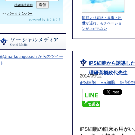
読者購読規約
>>
バックナンバー
同期より昇格・昇進・出
powered by
まぐまぐ！
世が遅れ、モチベーショ
ンが上がらない
@Jmarketingcoach からのツイー
ト
iPS細胞から誘導
理研高橋政代先生
2014/09/12
iPS細胞 ES細胞 細胞
iPS細胞の臨床応用が