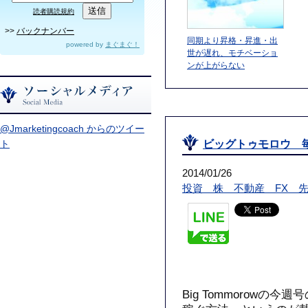
読者購読規約
>>
バックナンバー
同期より昇格・昇進・出
powered by
まぐまぐ！
世が遅れ、モチベーショ
ンが上がらない
@Jmarketingcoach からのツイー
ト
ビッグトゥモロウ 
2014/01/26
投資 株 不動産 FX 
Big Tommorowの