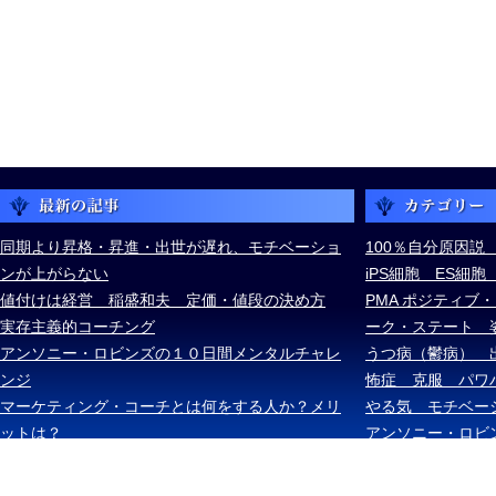
同期より昇格・昇進・出世が遅れ、モチベーショ
100％自分原因説
ンが上がらない
iPS細胞 ES細
値付けは経営 稲盛和夫 定価・値段の決め方
PMA ポジティブ
実存主義的コーチング
ーク・ステート 
アンソニー・ロビンズの１０日間メンタルチャレ
うつ病（鬱病） 
ンジ
怖症 克服 パワ
マーケティング・コーチとは何をする人か？メリ
やる気 モチベー
ットは？
アンソニー・ロビ
ケル・ボルダック
ズ・スキナー ス