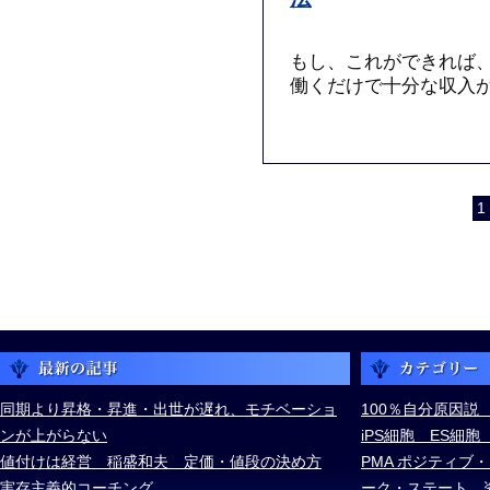
もし、これができれば
働くだけで十分な収入
1 
同期より昇格・昇進・出世が遅れ、モチベーショ
100％自分原因説
ンが上がらない
iPS細胞 ES細
値付けは経営 稲盛和夫 定価・値段の決め方
PMA ポジティブ
実存主義的コーチング
ーク・ステート 