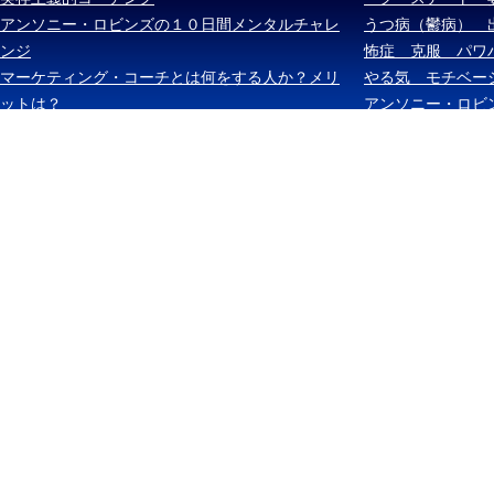
アンソニー・ロビンズの１０日間メンタルチャレ
うつ病（鬱病） 
ンジ
怖症 克服 パワ
マーケティング・コーチとは何をする人か？メリ
やる気 モチベー
ットは？
アンソニー・ロビ
ケル・ボルダック
ズ・スキナー ス
イメージング 妄
ツ 思考は現実化
インカンテーショ
情 トランポリン
ンパワーリング・
インターネット・
アフィリエイト 
ブログ SEO 
サラリーマン ア
者 日雇い 非正
シリコンバレー 
ー・キャピタル 