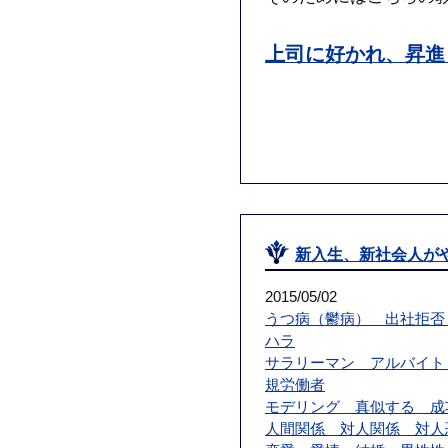
上司に好かれ、昇進
新入生、新社会人が
2015/05/02
うつ病（鬱病） 出社拒否
ハラ
サラリーマン アルバイト
規労働者
モデリング 真似する 成
人間関係 対人関係 対人