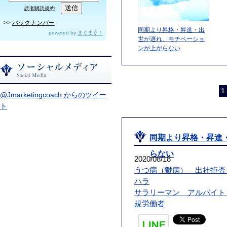
読者購読規約
>>
バックナンバー
同期より昇格・昇進・出
powered by
まぐまぐ！
世が遅れ、モチベーショ
ンが上がらない
1 
@Jmarketingcoach からのツイー
ト
同期より昇格・昇進
らない
2020/08/18
うつ病（鬱病） 出社拒否
ハラ
サラリーマン アルバイト
規労働者