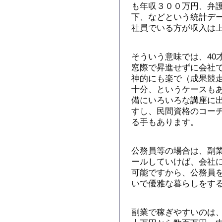
も年収３００万円、弁
下、などという統計デ
社員でいる方が収入は
そういう意味では、40
窓際で昇進せずに会社
神的にも楽で（成果競
十分、というケースも
備にいろいろな講座に
すし、民間資格のコー
る手もあります。
公務員等の場合は、副
ールしていけば、会社
可能ですから、公務員
いで優雅な暮らしをす
副業で稼ぎやすいのは