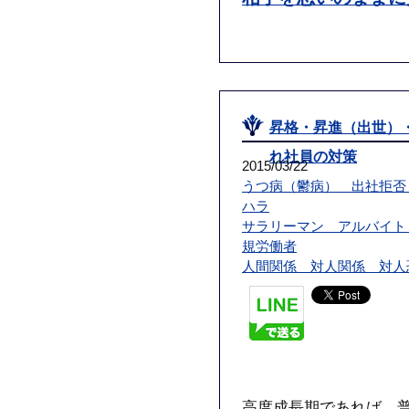
昇格・昇進（出世）
れ社員の対策
2015/03/22
うつ病（鬱病） 出社拒否
ハラ
サラリーマン アルバイト
規労働者
人間関係 対人関係 対人
高度成長期であれば、